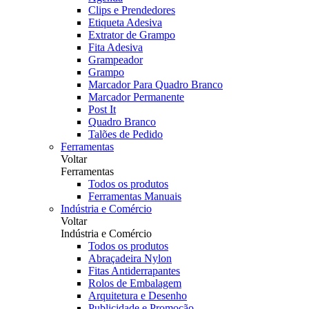
Clips e Prendedores
Etiqueta Adesiva
Extrator de Grampo
Fita Adesiva
Grampeador
Grampo
Marcador Para Quadro Branco
Marcador Permanente
Post It
Quadro Branco
Talões de Pedido
Ferramentas
Voltar
Ferramentas
Todos os produtos
Ferramentas Manuais
Indústria e Comércio
Voltar
Indústria e Comércio
Todos os produtos
Abraçadeira Nylon
Fitas Antiderrapantes
Rolos de Embalagem
Arquitetura e Desenho
Publicidade e Promoção