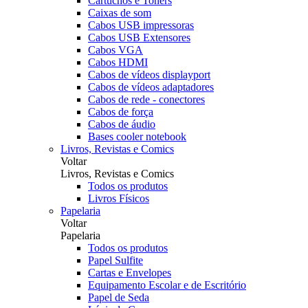
Cartuchos e Toners
Caixas de som
Cabos USB impressoras
Cabos USB Extensores
Cabos VGA
Cabos HDMI
Cabos de vídeos displayport
Cabos de vídeos adaptadores
Cabos de rede - conectores
Cabos de força
Cabos de áudio
Bases cooler notebook
Livros, Revistas e Comics
Voltar
Livros, Revistas e Comics
Todos os produtos
Livros Físicos
Papelaria
Voltar
Papelaria
Todos os produtos
Papel Sulfite
Cartas e Envelopes
Equipamento Escolar e de Escritório
Papel de Seda