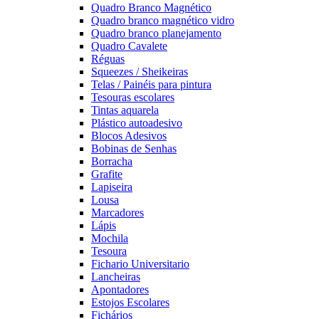
Quadro Branco Magnético
Quadro branco magnético vidro
Quadro branco planejamento
Quadro Cavalete
Réguas
Squeezes / Sheikeiras
Telas / Painéis para pintura
Tesouras escolares
Tintas aquarela
Plástico autoadesivo
Blocos Adesivos
Bobinas de Senhas
Borracha
Grafite
Lapiseira
Lousa
Marcadores
Lápis
Mochila
Tesoura
Fichario Universitario
Lancheiras
Apontadores
Estojos Escolares
Fichários