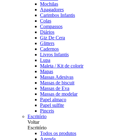
Mochilas
Apagadores
Carimbos Infantis
Colas
Compassos
Diários
Giz De Cera
Glitters
Cadernos
Livros Infantis
Lupa
Maleta / Kit de colorir
Mapas
Massas Adesivas
Massas de biscuit
Massas de Eva
Massas de modelar
Papel almaço
Papel sulfite
Pinceis
Escritório
Voltar
Escritório
Todos os produtos
Agenda