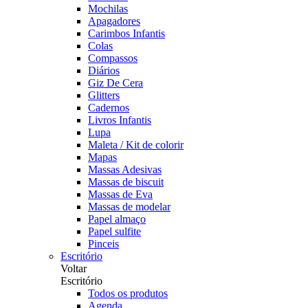
Mochilas
Apagadores
Carimbos Infantis
Colas
Compassos
Diários
Giz De Cera
Glitters
Cadernos
Livros Infantis
Lupa
Maleta / Kit de colorir
Mapas
Massas Adesivas
Massas de biscuit
Massas de Eva
Massas de modelar
Papel almaço
Papel sulfite
Pinceis
Escritório
Voltar
Escritório
Todos os produtos
Agenda