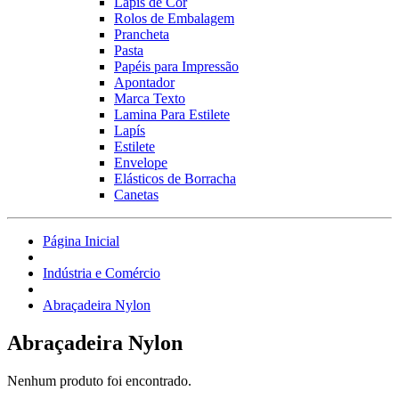
Lápis de Cor
Rolos de Embalagem
Prancheta
Pasta
Papéis para Impressão
Apontador
Marca Texto
Lamina Para Estilete
Lapís
Estilete
Envelope
Elásticos de Borracha
Canetas
Página Inicial
Indústria e Comércio
Abraçadeira Nylon
Abraçadeira Nylon
Nenhum produto foi encontrado.