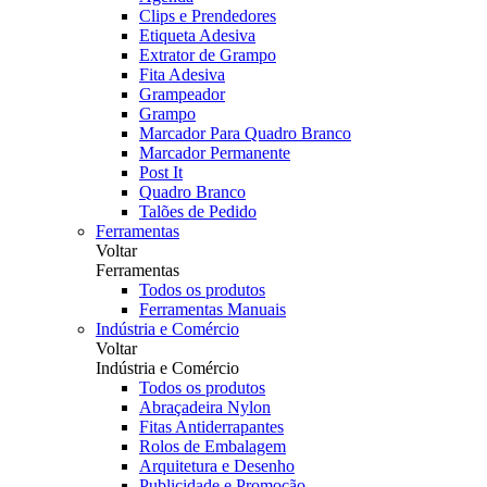
Clips e Prendedores
Etiqueta Adesiva
Extrator de Grampo
Fita Adesiva
Grampeador
Grampo
Marcador Para Quadro Branco
Marcador Permanente
Post It
Quadro Branco
Talões de Pedido
Ferramentas
Voltar
Ferramentas
Todos os produtos
Ferramentas Manuais
Indústria e Comércio
Voltar
Indústria e Comércio
Todos os produtos
Abraçadeira Nylon
Fitas Antiderrapantes
Rolos de Embalagem
Arquitetura e Desenho
Publicidade e Promoção