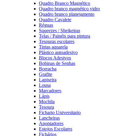
Quadro Branco Magnético
Quadro branco magnético vidro
Quadro branco planejamento
Quadro Cavalete
Réguas
Squeezes / Sheikeiras
Telas / Painéis para pintura
Tesouras escolares
Tintas aquarela
Plástico autoadesivo
Blocos Adesivos
Bobinas de Senhas
Borracha
Grafite
Lapiseira
Lousa
Marcadores
Lápis
Mochila
Tesoura
Fichario Universitario
Lancheiras
Apontadores
Estojos Escolares
Fichários