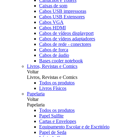
Cartuchos e Toners
Caixas de som
Cabos USB impressoras
Cabos USB Extensores
Cabos VGA
Cabos HDMI
Cabos de vídeos displayport
Cabos de vídeos adaptadores
Cabos de rede - conectores
Cabos de força
Cabos de áudio
Bases cooler notebook
Livros, Revistas e Comics
Voltar
Livros, Revistas e Comics
Todos os produtos
Livros Físicos
Papelaria
Voltar
Papelaria
Todos os produtos
Papel Sulfite
Cartas e Envelopes
Equipamento Escolar e de Escritório
Papel de Seda