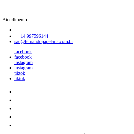
Atendimento
14 997596144
sac@fernandopapelaria.com.br
facebook
facebook
instagram
instagram
tiktok
tiktok