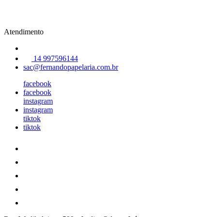
Atendimento
14 997596144
sac@fernandopapelaria.com.br
facebook
facebook
instagram
instagram
tiktok
tiktok