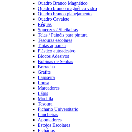
Quadro Branco Magnético
Quadro branco magnético vidro
Quadro branco planejamento
Quadro Cavalete
Réguas
Squeezes / Sheikeiras
Telas / Painéis para pintura
Tesouras escolares
Tintas aquarela
Plástico autoadesivo
Blocos Adesivos
Bobinas de Senhas
Borracha
Grafite
Lapiseira
Lousa
Marcadores
Lápis
Mochila
Tesoura
Fichario Universitario
Lancheiras
Apontadores
Estojos Escolares
Fichários