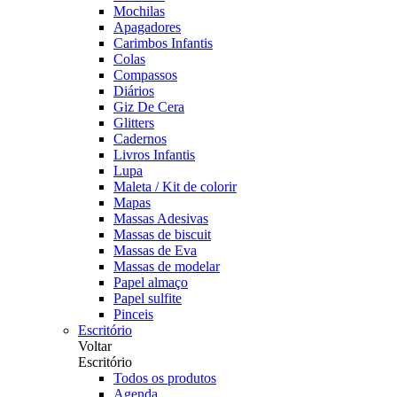
Mochilas
Apagadores
Carimbos Infantis
Colas
Compassos
Diários
Giz De Cera
Glitters
Cadernos
Livros Infantis
Lupa
Maleta / Kit de colorir
Mapas
Massas Adesivas
Massas de biscuit
Massas de Eva
Massas de modelar
Papel almaço
Papel sulfite
Pinceis
Escritório
Voltar
Escritório
Todos os produtos
Agenda