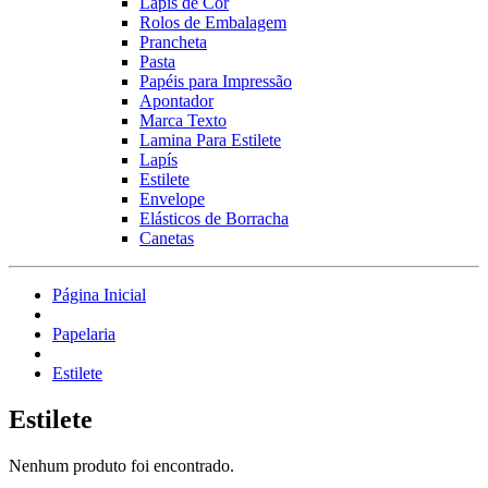
Lápis de Cor
Rolos de Embalagem
Prancheta
Pasta
Papéis para Impressão
Apontador
Marca Texto
Lamina Para Estilete
Lapís
Estilete
Envelope
Elásticos de Borracha
Canetas
Página Inicial
Papelaria
Estilete
Estilete
Nenhum produto foi encontrado.