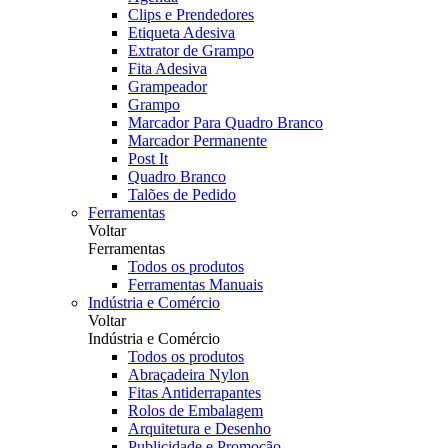
Clips e Prendedores
Etiqueta Adesiva
Extrator de Grampo
Fita Adesiva
Grampeador
Grampo
Marcador Para Quadro Branco
Marcador Permanente
Post It
Quadro Branco
Talões de Pedido
Ferramentas
Voltar
Ferramentas
Todos os produtos
Ferramentas Manuais
Indústria e Comércio
Voltar
Indústria e Comércio
Todos os produtos
Abraçadeira Nylon
Fitas Antiderrapantes
Rolos de Embalagem
Arquitetura e Desenho
Publicidade e Promoção