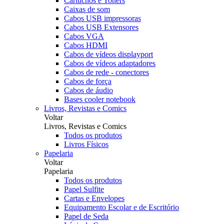
Cartuchos e Toners
Caixas de som
Cabos USB impressoras
Cabos USB Extensores
Cabos VGA
Cabos HDMI
Cabos de vídeos displayport
Cabos de vídeos adaptadores
Cabos de rede - conectores
Cabos de força
Cabos de áudio
Bases cooler notebook
Livros, Revistas e Comics
Voltar
Livros, Revistas e Comics
Todos os produtos
Livros Físicos
Papelaria
Voltar
Papelaria
Todos os produtos
Papel Sulfite
Cartas e Envelopes
Equipamento Escolar e de Escritório
Papel de Seda