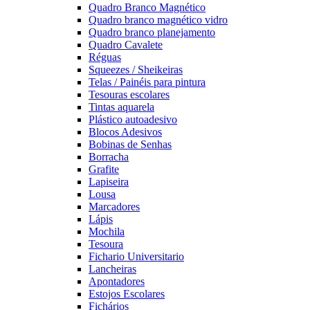
Quadro Branco Magnético
Quadro branco magnético vidro
Quadro branco planejamento
Quadro Cavalete
Réguas
Squeezes / Sheikeiras
Telas / Painéis para pintura
Tesouras escolares
Tintas aquarela
Plástico autoadesivo
Blocos Adesivos
Bobinas de Senhas
Borracha
Grafite
Lapiseira
Lousa
Marcadores
Lápis
Mochila
Tesoura
Fichario Universitario
Lancheiras
Apontadores
Estojos Escolares
Fichários