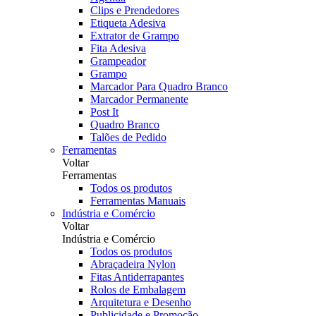
Clips e Prendedores
Etiqueta Adesiva
Extrator de Grampo
Fita Adesiva
Grampeador
Grampo
Marcador Para Quadro Branco
Marcador Permanente
Post It
Quadro Branco
Talões de Pedido
Ferramentas
Voltar
Ferramentas
Todos os produtos
Ferramentas Manuais
Indústria e Comércio
Voltar
Indústria e Comércio
Todos os produtos
Abraçadeira Nylon
Fitas Antiderrapantes
Rolos de Embalagem
Arquitetura e Desenho
Publicidade e Promoção