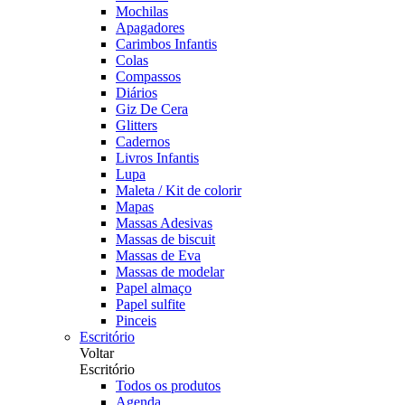
Mochilas
Apagadores
Carimbos Infantis
Colas
Compassos
Diários
Giz De Cera
Glitters
Cadernos
Livros Infantis
Lupa
Maleta / Kit de colorir
Mapas
Massas Adesivas
Massas de biscuit
Massas de Eva
Massas de modelar
Papel almaço
Papel sulfite
Pinceis
Escritório
Voltar
Escritório
Todos os produtos
Agenda