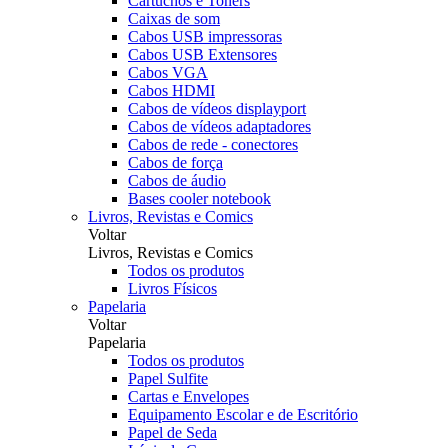
Cartuchos e Toners
Caixas de som
Cabos USB impressoras
Cabos USB Extensores
Cabos VGA
Cabos HDMI
Cabos de vídeos displayport
Cabos de vídeos adaptadores
Cabos de rede - conectores
Cabos de força
Cabos de áudio
Bases cooler notebook
Livros, Revistas e Comics
Voltar
Livros, Revistas e Comics
Todos os produtos
Livros Físicos
Papelaria
Voltar
Papelaria
Todos os produtos
Papel Sulfite
Cartas e Envelopes
Equipamento Escolar e de Escritório
Papel de Seda