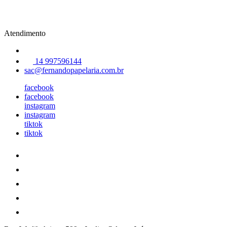
Atendimento
14 997596144
sac@fernandopapelaria.com.br
facebook
facebook
instagram
instagram
tiktok
tiktok