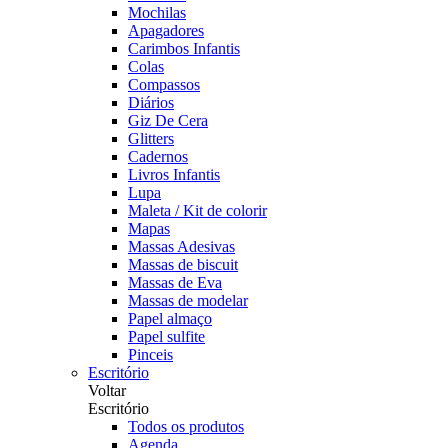
Mochilas
Apagadores
Carimbos Infantis
Colas
Compassos
Diários
Giz De Cera
Glitters
Cadernos
Livros Infantis
Lupa
Maleta / Kit de colorir
Mapas
Massas Adesivas
Massas de biscuit
Massas de Eva
Massas de modelar
Papel almaço
Papel sulfite
Pinceis
Escritório
Voltar
Escritório
Todos os produtos
Agenda