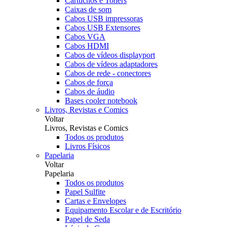
Cartuchos e Toners
Caixas de som
Cabos USB impressoras
Cabos USB Extensores
Cabos VGA
Cabos HDMI
Cabos de vídeos displayport
Cabos de vídeos adaptadores
Cabos de rede - conectores
Cabos de força
Cabos de áudio
Bases cooler notebook
Livros, Revistas e Comics
Voltar
Livros, Revistas e Comics
Todos os produtos
Livros Físicos
Papelaria
Voltar
Papelaria
Todos os produtos
Papel Sulfite
Cartas e Envelopes
Equipamento Escolar e de Escritório
Papel de Seda