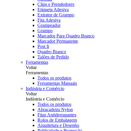
Clips e Prendedores
Etiqueta Adesiva
Extrator de Grampo
Fita Adesiva
Grampeador
Grampo
Marcador Para Quadro Branco
Marcador Permanente
Post It
Quadro Branco
Talões de Pedido
Ferramentas
Voltar
Ferramentas
Todos os produtos
Ferramentas Manuais
Indústria e Comércio
Voltar
Indústria e Comércio
Todos os produtos
Abraçadeira Nylon
Fitas Antiderrapantes
Rolos de Embalagem
Arquitetura e Desenho
Publicidade e Promoção