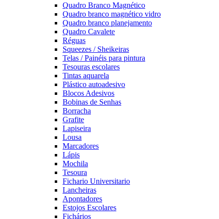
Quadro Branco Magnético
Quadro branco magnético vidro
Quadro branco planejamento
Quadro Cavalete
Réguas
Squeezes / Sheikeiras
Telas / Painéis para pintura
Tesouras escolares
Tintas aquarela
Plástico autoadesivo
Blocos Adesivos
Bobinas de Senhas
Borracha
Grafite
Lapiseira
Lousa
Marcadores
Lápis
Mochila
Tesoura
Fichario Universitario
Lancheiras
Apontadores
Estojos Escolares
Fichários