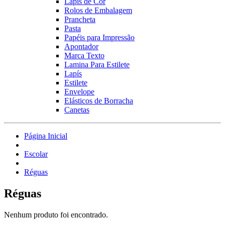
Lápis de Cor
Rolos de Embalagem
Prancheta
Pasta
Papéis para Impressão
Apontador
Marca Texto
Lamina Para Estilete
Lapís
Estilete
Envelope
Elásticos de Borracha
Canetas
Página Inicial
Escolar
Réguas
Réguas
Nenhum produto foi encontrado.