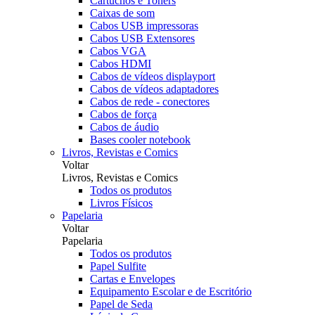
Cartuchos e Toners
Caixas de som
Cabos USB impressoras
Cabos USB Extensores
Cabos VGA
Cabos HDMI
Cabos de vídeos displayport
Cabos de vídeos adaptadores
Cabos de rede - conectores
Cabos de força
Cabos de áudio
Bases cooler notebook
Livros, Revistas e Comics
Voltar
Livros, Revistas e Comics
Todos os produtos
Livros Físicos
Papelaria
Voltar
Papelaria
Todos os produtos
Papel Sulfite
Cartas e Envelopes
Equipamento Escolar e de Escritório
Papel de Seda