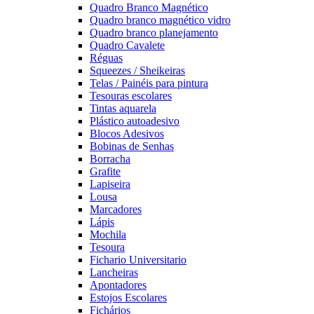
Quadro Branco Magnético
Quadro branco magnético vidro
Quadro branco planejamento
Quadro Cavalete
Réguas
Squeezes / Sheikeiras
Telas / Painéis para pintura
Tesouras escolares
Tintas aquarela
Plástico autoadesivo
Blocos Adesivos
Bobinas de Senhas
Borracha
Grafite
Lapiseira
Lousa
Marcadores
Lápis
Mochila
Tesoura
Fichario Universitario
Lancheiras
Apontadores
Estojos Escolares
Fichários