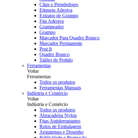
Clips e Prendedores
Etiqueta Adesiva
Extrator de Grampo
Fita Adesiva
Grampeador
Grampo
Marcador Para Quadro Branco
Marcador Permanente
Post It
Quadro Branco
Talões de Pedido
Ferramentas
Voltar
Ferramentas
Todos os produtos
Ferramentas Manuais
Indústria e Comércio
Voltar
Indústria e Comércio
Todos os produtos
Abraçadeira Nylon
Fitas Antiderrapantes
Rolos de Embalagem
Arquitetura e Desenho
Publicidade e Promoção