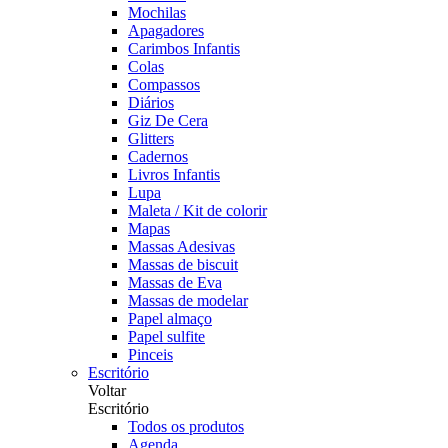
Mochilas
Apagadores
Carimbos Infantis
Colas
Compassos
Diários
Giz De Cera
Glitters
Cadernos
Livros Infantis
Lupa
Maleta / Kit de colorir
Mapas
Massas Adesivas
Massas de biscuit
Massas de Eva
Massas de modelar
Papel almaço
Papel sulfite
Pinceis
Escritório
Voltar
Escritório
Todos os produtos
Agenda