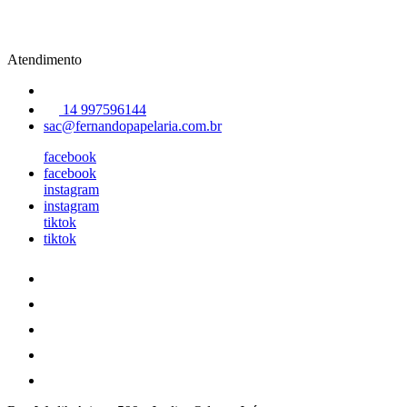
Atendimento
14 997596144
sac@fernandopapelaria.com.br
facebook
facebook
instagram
instagram
tiktok
tiktok