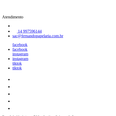
Atendimento
14 997596144
sac@fernandopapelaria.com.br
facebook
facebook
instagram
instagram
tiktok
tiktok