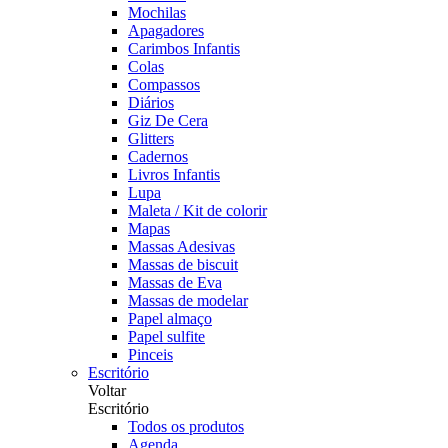
Mochilas
Apagadores
Carimbos Infantis
Colas
Compassos
Diários
Giz De Cera
Glitters
Cadernos
Livros Infantis
Lupa
Maleta / Kit de colorir
Mapas
Massas Adesivas
Massas de biscuit
Massas de Eva
Massas de modelar
Papel almaço
Papel sulfite
Pinceis
Escritório
Voltar
Escritório
Todos os produtos
Agenda