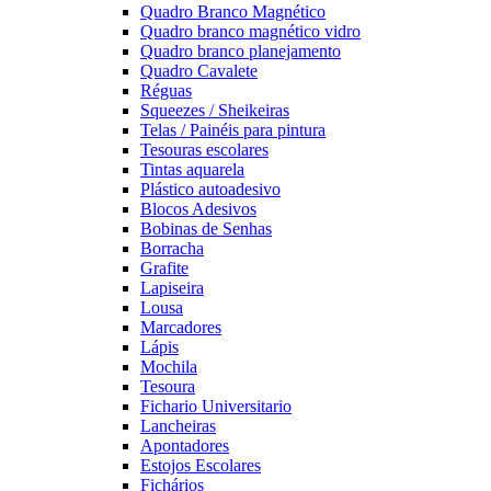
Quadro Branco Magnético
Quadro branco magnético vidro
Quadro branco planejamento
Quadro Cavalete
Réguas
Squeezes / Sheikeiras
Telas / Painéis para pintura
Tesouras escolares
Tintas aquarela
Plástico autoadesivo
Blocos Adesivos
Bobinas de Senhas
Borracha
Grafite
Lapiseira
Lousa
Marcadores
Lápis
Mochila
Tesoura
Fichario Universitario
Lancheiras
Apontadores
Estojos Escolares
Fichários