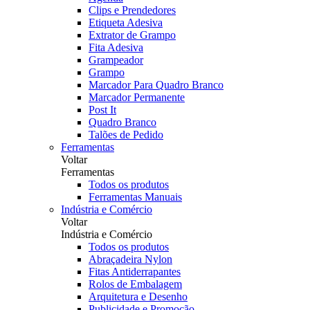
Clips e Prendedores
Etiqueta Adesiva
Extrator de Grampo
Fita Adesiva
Grampeador
Grampo
Marcador Para Quadro Branco
Marcador Permanente
Post It
Quadro Branco
Talões de Pedido
Ferramentas
Voltar
Ferramentas
Todos os produtos
Ferramentas Manuais
Indústria e Comércio
Voltar
Indústria e Comércio
Todos os produtos
Abraçadeira Nylon
Fitas Antiderrapantes
Rolos de Embalagem
Arquitetura e Desenho
Publicidade e Promoção