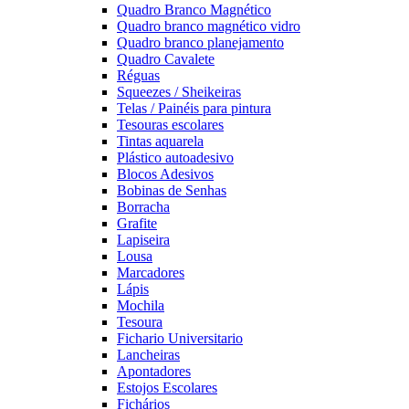
Quadro Branco Magnético
Quadro branco magnético vidro
Quadro branco planejamento
Quadro Cavalete
Réguas
Squeezes / Sheikeiras
Telas / Painéis para pintura
Tesouras escolares
Tintas aquarela
Plástico autoadesivo
Blocos Adesivos
Bobinas de Senhas
Borracha
Grafite
Lapiseira
Lousa
Marcadores
Lápis
Mochila
Tesoura
Fichario Universitario
Lancheiras
Apontadores
Estojos Escolares
Fichários