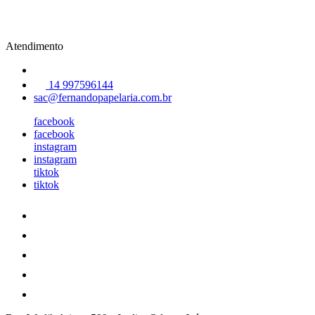
Atendimento
14 997596144
sac@fernandopapelaria.com.br
facebook
facebook
instagram
instagram
tiktok
tiktok