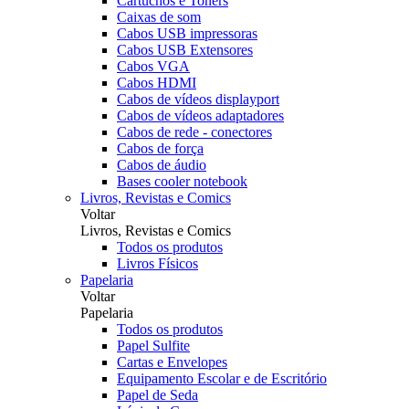
Cartuchos e Toners
Caixas de som
Cabos USB impressoras
Cabos USB Extensores
Cabos VGA
Cabos HDMI
Cabos de vídeos displayport
Cabos de vídeos adaptadores
Cabos de rede - conectores
Cabos de força
Cabos de áudio
Bases cooler notebook
Livros, Revistas e Comics
Voltar
Livros, Revistas e Comics
Todos os produtos
Livros Físicos
Papelaria
Voltar
Papelaria
Todos os produtos
Papel Sulfite
Cartas e Envelopes
Equipamento Escolar e de Escritório
Papel de Seda