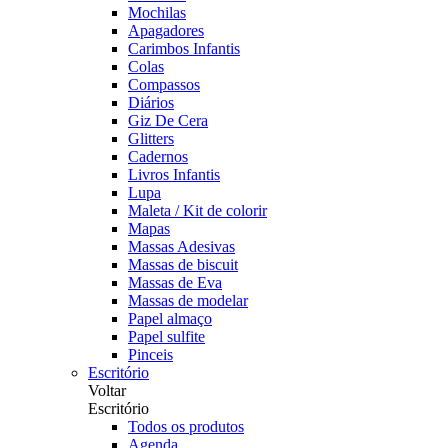
Mochilas
Apagadores
Carimbos Infantis
Colas
Compassos
Diários
Giz De Cera
Glitters
Cadernos
Livros Infantis
Lupa
Maleta / Kit de colorir
Mapas
Massas Adesivas
Massas de biscuit
Massas de Eva
Massas de modelar
Papel almaço
Papel sulfite
Pinceis
Escritório
Voltar
Escritório
Todos os produtos
Agenda