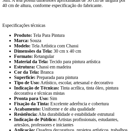
Sim. A tela possui dimensões aproximadas de 30 cm de largura por
40 cm de altura, conforme especificação do fabricante.
Especificações técnicas
Produto:
Tela Para Pintura
Marca:
Souza
Modelo:
Tela Artística com Chassi
Dimensões da Tela:
30 cm x 40 cm
Formato:
Retangular
Material da Tela:
Tecido para pintura artística
Estrutura:
Chassi em madeira
Cor da Tela:
Branca
Superfície:
Preparada para pintura
Tipo de Uso:
Artístico, escolar, artesanal e decorativo
Indicação de Técnicas:
Tinta acrílica, tinta óleo, pintura
decorativa e técnicas mistas
Pronta para Uso:
Sim
Fixação da Tinta:
Excelente aderência e cobertura
Acabamento:
Uniforme e de alta qualidade
Resistência:
Alta durabilidade e estabilidade estrutural
Indicação de Público:
Artistas profissionais, estudantes,
artesãos, professores e iniciantes
Aplicação:
Quadros decorativos, projetos artísticos, trabalhos