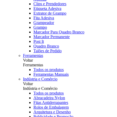
Clips e Prendedores
Etiqueta Adesiva
Extrator de Grampo
Fita Adesiva
Grampeador
Grampo
Marcador Para Quadro Branco
Marcador Permanente
Post It
Quadro Branco
Talões de Pedido
Ferramentas
Voltar
Ferramentas
Todos os produtos
Ferramentas Manuais
Indústria e Comércio
Voltar
Indústria e Comércio
Todos os produtos
Abraçadeira Nylon
Fitas Antiderrapantes
Rolos de Embalagem
Arquitetura e Desenho
Publicidade e Promoção