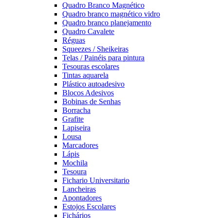
Quadro Branco Magnético
Quadro branco magnético vidro
Quadro branco planejamento
Quadro Cavalete
Réguas
Squeezes / Sheikeiras
Telas / Painéis para pintura
Tesouras escolares
Tintas aquarela
Plástico autoadesivo
Blocos Adesivos
Bobinas de Senhas
Borracha
Grafite
Lapiseira
Lousa
Marcadores
Lápis
Mochila
Tesoura
Fichario Universitario
Lancheiras
Apontadores
Estojos Escolares
Fichários