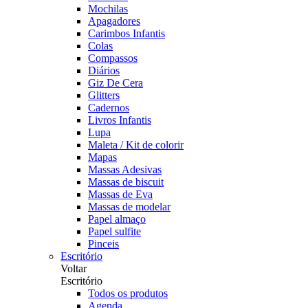
Mochilas
Apagadores
Carimbos Infantis
Colas
Compassos
Diários
Giz De Cera
Glitters
Cadernos
Livros Infantis
Lupa
Maleta / Kit de colorir
Mapas
Massas Adesivas
Massas de biscuit
Massas de Eva
Massas de modelar
Papel almaço
Papel sulfite
Pinceis
Escritório
Voltar
Escritório
Todos os produtos
Agenda