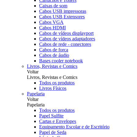
Cartuchos e Toners
Caixas de som
Cabos USB impressoras
Cabos USB Extensores
Cabos VGA
Cabos HDMI
Cabos de vídeos displayport
Cabos de vídeos adaptadores
Cabos de rede - conectores
Cabos de força
Cabos de áudio
Bases cooler notebook
Livros, Revistas e Comics
Voltar
Livros, Revistas e Comics
Todos os produtos
Livros Físicos
Papelaria
Voltar
Papelaria
Todos os produtos
Papel Sulfite
Cartas e Envelopes
Equipamento Escolar e de Escritório
Papel de Seda