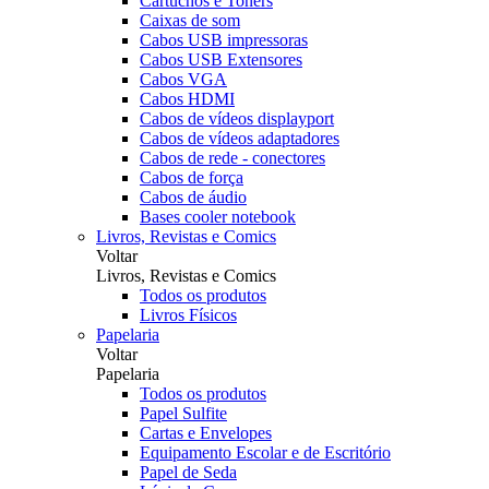
Cartuchos e Toners
Caixas de som
Cabos USB impressoras
Cabos USB Extensores
Cabos VGA
Cabos HDMI
Cabos de vídeos displayport
Cabos de vídeos adaptadores
Cabos de rede - conectores
Cabos de força
Cabos de áudio
Bases cooler notebook
Livros, Revistas e Comics
Voltar
Livros, Revistas e Comics
Todos os produtos
Livros Físicos
Papelaria
Voltar
Papelaria
Todos os produtos
Papel Sulfite
Cartas e Envelopes
Equipamento Escolar e de Escritório
Papel de Seda