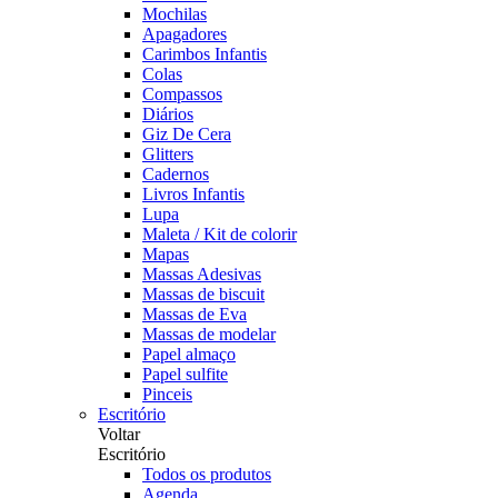
Mochilas
Apagadores
Carimbos Infantis
Colas
Compassos
Diários
Giz De Cera
Glitters
Cadernos
Livros Infantis
Lupa
Maleta / Kit de colorir
Mapas
Massas Adesivas
Massas de biscuit
Massas de Eva
Massas de modelar
Papel almaço
Papel sulfite
Pinceis
Escritório
Voltar
Escritório
Todos os produtos
Agenda