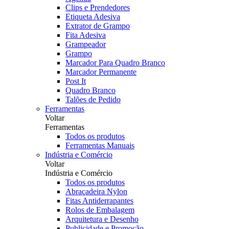
Clips e Prendedores
Etiqueta Adesiva
Extrator de Grampo
Fita Adesiva
Grampeador
Grampo
Marcador Para Quadro Branco
Marcador Permanente
Post It
Quadro Branco
Talões de Pedido
Ferramentas
Voltar
Ferramentas
Todos os produtos
Ferramentas Manuais
Indústria e Comércio
Voltar
Indústria e Comércio
Todos os produtos
Abraçadeira Nylon
Fitas Antiderrapantes
Rolos de Embalagem
Arquitetura e Desenho
Publicidade e Promoção