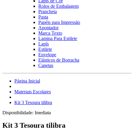
Lápis de Cor
Rolos de Embalagem
Prancheta
Pasta
Papéis para Impressão
Apontador
Marca Texto
Lamina Para Estilete
Lapís
Estilete
Envelope
Elásticos de Borracha
Canetas
Página Inicial
Materiais Escolares
Kit 3 Tesoura tilibra
Disponibilidade:
Imediata
Kit 3 Tesoura tilibra